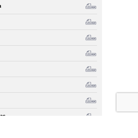
a
tas