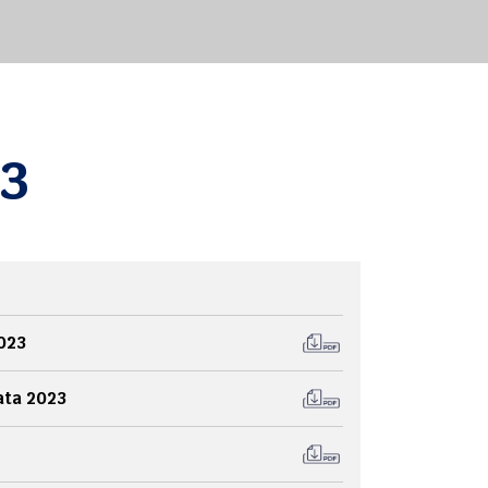
23
023
ata 2023