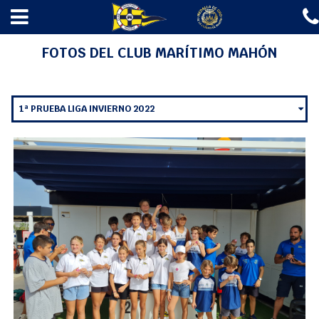
✖
INICIO
> FOTOS
INICIO
FOTOS DEL CLUB MARÍTIMO MAHÓN
EL CLUB
ESCUELAS
1ª PRUEBA LIGA INVIERNO 2022
REGATAS
AMARRES
GASOLINERA
A LA MAR 2026
NOTICIAS
CONTACTO
Fotos
Agenda
Webcam