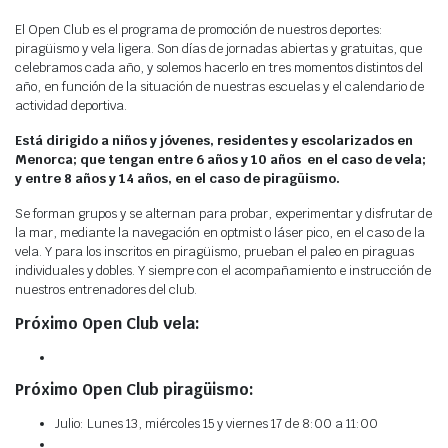
El Open Club es el programa de promoción de nuestros deportes:
piragüismo y vela ligera. Son días de jornadas abiertas y gratuitas, que
Fotos
celebramos cada año, y solemos hacerlo en tres momentos distintos del
Agenda
año, en función de la situación de nuestras escuelas y el calendario de
actividad deportiva.
Webcam
Está dirigido a niños y jóvenes, residentes y escolarizados en
Meteo
Menorca; que tengan entre 6 años y 10 años en el caso de vela;
y entre 8 años y 14 años, en el caso de piragüismo.
Se forman grupos y se alternan para probar, experimentar y disfrutar de
la mar, mediante la navegación en optmist o láser pico, en el caso de la
vela. Y para los inscritos en piragüismo, prueban el paleo en piraguas
individuales y dobles. Y siempre con el acompañamiento e instrucción de
nuestros entrenadores del club.
Próximo Open Club vela:
Próximo Open Club piragüismo:
Julio: Lunes 13, miércoles 15 y viernes 17 de 8:00 a 11:00