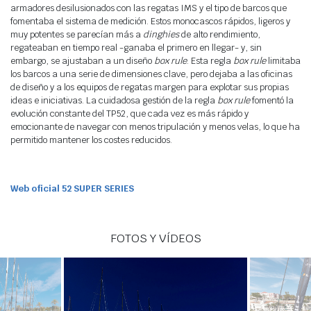
armadores desilusionados con las regatas IMS y el tipo de barcos que
fomentaba el sistema de medición. Estos monocascos rápidos, ligeros y
muy potentes se parecían más a
dinghies
de alto rendimiento,
regateaban en tiempo real -ganaba el primero en llegar- y, sin
embargo, se ajustaban a un diseño
box rule
. Esta regla
box rule
limitaba
los barcos a una serie de dimensiones clave, pero dejaba a las oficinas
de diseño y a los equipos de regatas margen para explotar sus propias
ideas e iniciativas. La cuidadosa gestión de la regla
box rule
fomentó la
evolución constante del TP52, que cada vez es más rápido y
emocionante de navegar con menos tripulación y menos velas, lo que ha
permitido mantener los costes reducidos.
Web oficial 52 SUPER SERIES
FOTOS Y VÍDEOS