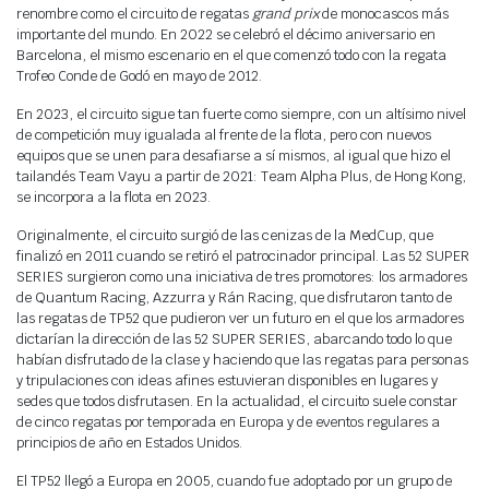
Agenda
renombre como el circuito de regatas
grand prix
de monocascos más
importante del mundo. En 2022 se celebró el décimo aniversario en
Webcam
Barcelona, el mismo escenario en el que comenzó todo con la regata
Trofeo Conde de Godó en mayo de 2012.
Meteo
En 2023, el circuito sigue tan fuerte como siempre, con un altísimo nivel
de competición muy igualada al frente de la flota, pero con nuevos
equipos que se unen para desafiarse a sí mismos, al igual que hizo el
tailandés Team Vayu a partir de 2021: Team Alpha Plus, de Hong Kong,
se incorpora a la flota en 2023.
Originalmente, el circuito surgió de las cenizas de la MedCup, que
finalizó en 2011 cuando se retiró el patrocinador principal. Las 52 SUPER
SERIES surgieron como una iniciativa de tres promotores: los armadores
de Quantum Racing, Azzurra y Rán Racing, que disfrutaron tanto de
las regatas de TP52 que pudieron ver un futuro en el que los armadores
dictarían la dirección de las 52 SUPER SERIES, abarcando todo lo que
habían disfrutado de la clase y haciendo que las regatas para personas
y tripulaciones con ideas afines estuvieran disponibles en lugares y
sedes que todos disfrutasen. En la actualidad, el circuito suele constar
de cinco regatas por temporada en Europa y de eventos regulares a
principios de año en Estados Unidos.
El TP52 llegó a Europa en 2005, cuando fue adoptado por un grupo de