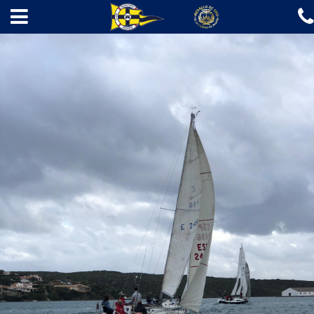
✖
INICIO
EL CLUB
ESCUELAS
REGATAS
REGATAS DE VELA
REGATAS DE PIRAGÜISMO
A LA MAR 2026
AMARRES
GASOLINERA
NOTICIAS
CONTACTO
Fotos