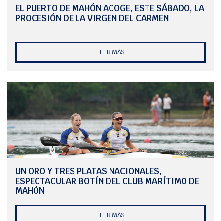
positiva, y más para encarar la próxima cita, los Selectivos
EL PUERTO DE MAHÓN ACOGE, ESTE SÁBADO, LA
Nacionales de Pista, uno de los objetivos principales de la
PROCESIÓN DE LA VIRGEN DEL CARMEN
temporada, y donde el club parte con dos apuestas firmes para
buscar una plaza internacional en el Europeo y en el Mundial.
LEER MÁS
UN ORO Y TRES PLATAS NACIONALES,
ESPECTACULAR BOTÍN DEL CLUB MARÍTIMO DE
MAHÓN
LEER MÁS