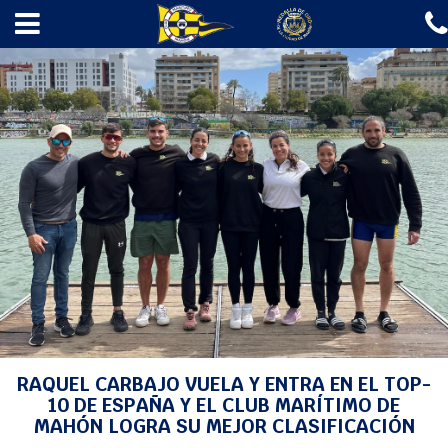
✖
INICIO
EL CLUB
ESCUELAS
REGATAS
AMARRES
GASOLINERA
A LA MAR 2026
NOTICIAS
CONTACTO
INICIO
>
NOTICIAS
>
PIRAGÜISMO
> RAQUEL CARBAJO VUELA Y ENTRA EN EL
TOP-10 DE ESPAÑA Y EL CLUB MARÍTIMO DE MAHÓN LOGRA SU MEJOR
CLASIFICACIÓN
Fotos
RAQUEL CARBAJO VUELA Y ENTRA EN EL TOP-
Agenda
10 DE ESPAÑA Y EL CLUB MARÍTIMO DE
MAHÓN LOGRA SU MEJOR CLASIFICACIÓN
Webcam