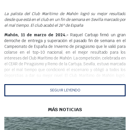
Meteo
La palista del Club Marítimo de Mahón logró su mejor resultado
desde que está en el club en un fin de semana en Sevilla marcado por
el mal tiempo. El club acabó el 26º de España
Mahón, 11 de marzo de 2024.-
Raquel Carbajo firmó un gran
derroche de entrega y superación el pasado fin de semana en el
Campeonato de España de Invierno de piragüismo que le valió para
colarse en el top-10 nacional, en el mejor resultado para los
intereses del Club Marítimo de Mahón. La competición, celebrada en
el CEAR de Piragüismo y Remo de la Cartuja, Sevilla, estuvo marcada
por el mal tiempo que condicionó el escenario y obligó a todos los
deporstias a dar su mejor nivel. El Club Marítimo de Mahón logró,
además, su mejor clasificación histórica en esta regata, acabando
en el lugar 26º por clubes.
SEGUIR LEYENDO
Carbajo protagonizó una poderosa salida sobre los 5.000 metros en
sénior K-1 donde no dejó de luchar en ningún metro, mateniéndose
en el grupo de cabeza y acabando como segunda del segundo grupo
MÁS NOTICIAS
con un tiempo de 24:08, el mejor registro en el campeonato desde
que está en el Club. Cristina Ulldemolins, por su parte, logró su mejor
marca personal acabando la misma competición en la posición 38