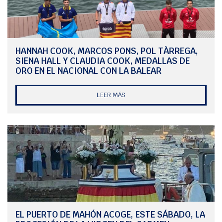
La estrategia no bastó y el ‘Patakín’ hizo valer su condición de
embarcación local para asegurar la victoria con un primer puesto y
un segundo, por el tercero y el cuarto del ‘Usana – Les Roches’ que
dejó al primero como campeón con 13 puntos y al segundo como
HANNAH COOK, MARCOS PONS, POL TÀRREGA,
subcampeón, con 18. El dominio de la prueba fue tan claro que el
SIENA HALL Y CLAUDIA COOK, MEDALLAS DE
tercero acabó con 33 puntos.
ORO EN EL NACIONAL CON LA BALEAR
Pepequín Orbaneja, su caña Luis Bugallo y el resto de tripulación
recibieron el trofeo de segundo clasificado de manos de Su Majestad
LEER MÁS
el Rey de España, Felipe IV, en la ceremonia de entrega de trofeos
que puso el punto y final a este gran evento internacional que
cuenta, como el año pasado, con un subcampeonato menorquín y
para el Club Marítimo de Mahón.
EL PUERTO DE MAHÓN ACOGE, ESTE SÁBADO, LA