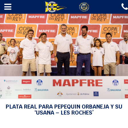
✖
INICIO
EL CLUB
ESCUELAS
REGATAS
AMARRES
GASOLINERA
A LA MAR 2026
NOTICIAS
CONTACTO
INICIO
>
NOTICIAS
>
CRUCERO
> PLATA REAL PARA PEPEQUIN ORBANEJA Y SU
‘USANA – LES ROCHES’
Fotos
PLATA REAL PARA PEPEQUIN ORBANEJA Y SU
‘USANA – LES ROCHES’
Agenda
Webcam