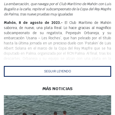
Meteo
La embarcación, que navega por el Club Marítimo de Mahón con Luis
Bugallo a la caña, repite el subcampeonato de la Copa del Rey Mapfre
de Palma, tras nueve pruebas muy igualadas
Mahón, 8 de agosto de 2023.-
El Club Marítimo de Mahón
saborea, de nuevo, una plata Real. Lo hace gracias al magnífico
subcampeonato de su regatista, Pepequín Orbaneja, y su
embarcación ‘Usana – Les Roches’, que han peleado por el título
hasta la última jornada en un precioso duelo con ‘Patakin’ de Luis
Albert Solana en el marco de la Copa del Rey Mapfre que se ha
disputado en Palma, organizada por el RCN Palma. Al final, tras los
descartes, Orbaneja y su equipo se alzan con una plata en la
categoría Herbalife J70 que los anima a seguir peleando y que se
suma a la Copa de España ganada en Barcelona, que muestra la
SEGUIR LEYENDO
gran temporada que están viviendo.
Desde la primera prueba el ‘Usana – Les Roches’ y el ‘Patakín’
tomaron el mando de la prueba, liderando y repartiéndose las
MÁS NOTICIAS
primeras y las segundas posiciones en las primeras 7 mangas, con 3
victorias y 4 segundas plazas para los menorquines, por los 4 ‘1’ y los
3 ‘2’ de los palmesanos. Con todo, la resolución del duelo estaba
prevista para las últimas dos pruebas donde Orbaneja y su
tripulación tuvieron que arriesgar para voltear la clasificación.