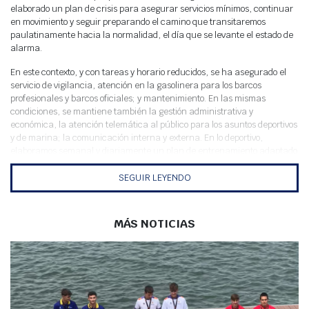
Meteo
elaborado un plan de crisis para asegurar servicios mínimos, continuar
en movimiento y seguir preparando el camino que transitaremos
paulatinamente hacia la normalidad, el día que se levante el estado de
alarma.
En este contexto, y con tareas y horario reducidos, se ha asegurado el
servicio de vigilancia, atención en la gasolinera para los barcos
profesionales y barcos oficiales; y mantenimiento. En las mismas
condiciones, se mantiene también la gestión administrativa y
económica, la atención telemática al público para los asuntos deportivos
y de marina; la comunicación interna y externa. En lo deportivo,
elaboramos semanal y diariamente un plan de entrenamiento adaptado
al confinamiento para todos nuestros deportistas de todas las clases,
que se difunde por los canales habituales que hacemos servir, como los
SEGUIR LEYENDO
grupos de whatsapp y redes sociales. Y complementariamente, para
visibilizar la actividad de nuestros jóvenes y promover el seguir en
movimiento, pero responsablemente desde casa, tenemos en marcha la
MÁS NOTICIAS
campaña
“La actitud es una elección”
acogida a la internacional
#YomeQuedoenCasa
en nuestras redes sociales (Instagram y
Facebook)
No menos importante, aunque sea un trabajo aún intangible para el
público, seguimos con la organización y puesta a punto de A la Mar, la
escuela de verano, con los programas Grumetes y Navegantes. A la Mar