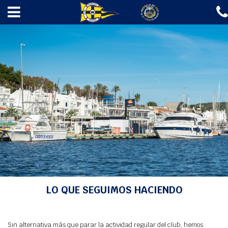
✖
INICIO
EL CLUB
ESCUELAS
REGATAS
AMARRES
GASOLINERA
A LA MAR 2026
NOTICIAS
CONTACTO
INICIO
>
NOTICIAS
> LO QUE SEGUIMOS HACIENDO
Fotos
LO QUE SEGUIMOS HACIENDO
Agenda
Webcam
Sin alternativa más que parar la actividad regular del club, hemos