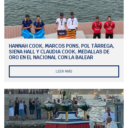
Club Marítimo de Mahón, aunque el equipo Triay-Franceschi tomó de
nuevo la delantera firmando dos segundos puestos y una victoria
que les alzó a lo más alto del podio con 5 puntos. La segunda plaza
fue para Toni Pons y Claudia Pons, con 10 puntos, mientras que el
bronce se lo colgó David Saura y Mireia Garcia, del Club Marítimo de
Mahón, con 11 puntos.
El Circuito Artiem ya ha cruzado el paralelo ya que se han disputado
la Copa Otoño, el 9 y 10 de septiembre, y la Copa Invierno, el pasado
HANNAH COOK, MARCOS PONS, POL TÀRREGA,
fin de semana. La siguiente cita será, salvo imprevisto, el 6 y 7 de
SIENA HALL Y CLAUDIA COOK, MEDALLAS DE
abril, en la Copa Primavera, mientras que el 8 y 9 de junio se cerrará
ORO EN EL NACIONAL CON LA BALEAR
el circuito con la Copa Verano.
LEER MÁS