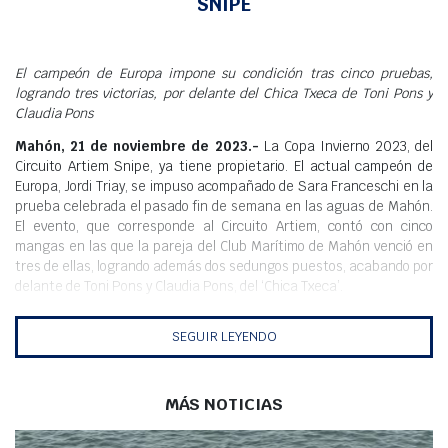
SNIPE
Meteo
El campeón de Europa impone su condición tras cinco pruebas,
logrando tres victorias, por delante del Chica Txeca de Toni Pons y
Claudia Pons
Mahón, 21 de noviembre de 2023.-
La Copa Invierno 2023, del
Circuito Artiem Snipe, ya tiene propietario. El actual campeón de
Europa, Jordi Triay, se impuso acompañado de Sara Franceschi en la
prueba celebrada el pasado fin de semana en las aguas de Mahón.
El evento, que corresponde al Circuito Artiem, contó con cinco
mangas en las que la pareja del Club Marítimo de Mahón venció en
tres de ellas, logrando además dos sedungos puestos, acabando por
delante de Toni Pons y Claudia Pons, del ‘Chica Txeca’
.
El evento, que arrancó el sábado, contó con dos salidas en las que
SEGUIR LEYENDO
Triay y Franceschi fueron los mejores, aprovechando las condiciones
favorables para la disputa de las regatas, seguidos de la pareja del
Club Náutic Ciutadella, Toni Pons Faner y Claudia Pons Gleichova.
MÁS NOTICIAS
El domingo, con un viento más cambiante, la primera victoria y la
última corrieron a cargo de Fernando Rita y José Ulldemolins, del