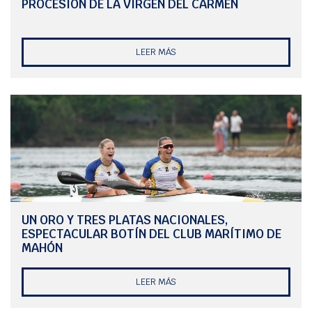
PROCESIÓN DE LA VIRGEN DEL CARMEN
La misma situación afectó también a la pareja Borrás-Franceschi,
perjudicados tras la decisión de anular las pruebas.
La victoria de Triay y Noguera, por delante de varios deportistas que
LEER MÁS
han participado en los Juegos Olímpicos y en los Mundiales, les
clasifica para el Mundial del 2024, aunque su siguiente parada es el
campeonato de España de Snipe.
UN ORO Y TRES PLATAS NACIONALES,
ESPECTACULAR BOTÍN DEL CLUB MARÍTIMO DE
MAHÓN
LEER MÁS