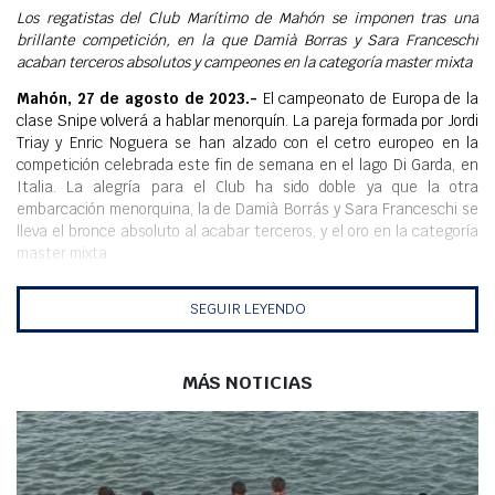
Meteo
Los regatistas del Club Marítimo de Mahón se imponen tras una
brillante competición, en la que Damià Borras y Sara Franceschi
acaban terceros absolutos y campeones en la categoría master mixta
Mahón, 27 de agosto de 2023.-
El campeonato de Europa de la
clase Snipe volverá a hablar menorquín. La pareja formada por Jordi
Triay y Enric Noguera se han alzado con el cetro europeo en la
competición celebrada este fin de semana en el lago Di Garda, en
Italia. La alegría para el Club ha sido doble ya que la otra
embarcación menorquina, la de Damià Borrás y Sara Franceschi se
lleva el bronce absoluto al acabar terceros, y el oro en la categoría
master mixta.
Ha
sido una competición dura, marcada en algunos momentos por la
SEGUIR LEYENDO
falta de viento, lo que ha propiciado que, por ejemplo, la última
jornada de competición, la del domingo, se anulase. Triay y Noguera
se han impuesto de entre los 82 participantes, con un total de 24
puntos, en los que han logrado una victoria y un segundo puesto
MÁS NOTICIAS
entre las 7 pruebas disputadas. Los menorquines culminaron la
remontada en la jornada del sábado, certificando el domingo el que
es el segundo título europeo para Triay, tras el logrado en 2021,
además de la victoria en modalidad juvenil, en 2008, igual que Enric
Noguera en 2016, un Noguera que en 2022 se proclamó campeón