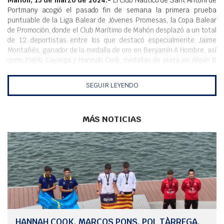
Mahón, 15 de marzo de 2024.-
El Club Náutico de Sant Antoni de
Portmany acogió el pasado fin de semana la primera prueba
puntuable de la Liga Balear de Jóvenes Promesas, la Copa Balear
de Promoción, donde el Club Marítimo de Mahón desplazó a un total
de 12 deportistas entre los que destacó especialmente Jaime
Montañés, ganador de la medalla de oro en Benjamín A Hombre, así
como Pablo Cayarga y Hannah Cook, medallas de plata en Alevín B
Hombre y Alevín A Mujer, respectivamente. Un fin de semana en el
que el Club Marítimo de Mahón pudo competir gracias a la ayuda del
SEGUIR LEYENDO
Real Club Náutico de Palma, quién cedió parte de su material, por
problemas logísticos en el desplazamiento mahonés.
La playa de Sant Antoni de Portmany vivió una vez más un gran
MÁS NOTICIAS
evento organizado por el club local, marcado por el buen tiempo y
donde los deportistas del Club dieron un paso más en su
crecimiento.
Estos fueron los resultados:
Benjamin A Hombre
Jaime montañés 1°
Alevín B Hombre
Pablo Cayarga 2⁰
HANNAH COOK, MARCOS PONS, POL TÀRREGA,