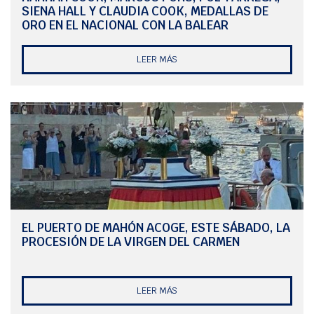
Leonardo Pons 3⁰
SIENA HALL Y CLAUDIA COOK, MEDALLAS DE
Alevín A Hombre
ORO EN EL NACIONAL CON LA BALEAR
Jaume Marti 5⁰
Alevín A Mujer
LEER MÁS
Hannah cook 2ª
Infantil A hombre
Marcos Pons 7⁰
Bruno Pons 8⁰
Infantil B Hombre
Aingeru Salverria 7⁰
Jaume Villalonga 17⁰
Lau Soto 18⁰
Infantil B Mujer
Sienna hall 4ª
EL PUERTO DE MAHÓN ACOGE, ESTE SÁBADO, LA
Aina Teresa 5ª
PROCESIÓN DE LA VIRGEN DEL CARMEN
LEER MÁS