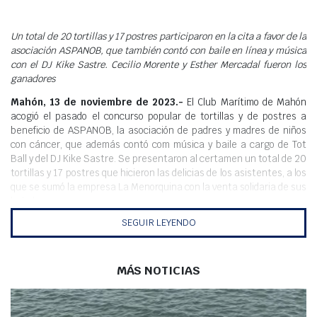
Meteo
Un total de 20 tortillas y 17 postres participaron en la cita a favor de la
asociación ASPANOB, que también contó con baile en línea y música
con el DJ Kike Sastre. Cecilio Morente y Esther Mercadal fueron los
ganadores
Mahón, 13 de noviembre de 2023.-
El Club Marítimo de Mahón
acogió el pasado el concurso popular de tortillas y de postres a
beneficio de ASPANOB, la asociación de padres y madres de niños
con cáncer, que además contó com música y baile a cargo de Tot
Ball y del DJ Kike Sastre. Se presentaron al certamen un total de 20
tortillas y 17 postres que hicieron las delicias de los asistentes, a los
que se sumó la empresa La Menorquina con la venta solidaria de sus
helados.
SEGUIR LEYENDO
Los grandes triunfadores del evento, además de la asociación
ASPANOB, fueron Cecilio Morente, ganador del concurso de tortillas
con una propuesta con calabacín, judías, cebolla, ajo, patata, aceite
y sal, mientras que la corona del dulce se la llevó Esther Mercadal,
MÁS NOTICIAS
con una ‘Toffe Cake’.
El podio tortillero se completó con la propuesta de Carmen Martí, a