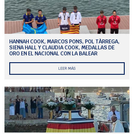
un solo punto del ganador, y la de Lina Bisquerra, una tortilla de
berenjenas. El del dulce lo cerraron Cécile Paisans y su pastel de
limón, y Maria Femenías y su tiramisú.
HANNAH COOK, MARCOS PONS, POL TÀRREGA,
SIENA HALL Y CLAUDIA COOK, MEDALLAS DE
ORO EN EL NACIONAL CON LA BALEAR
LEER MÁS