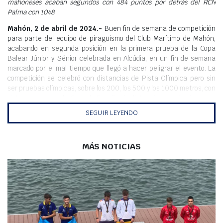
mahoneses acaban segundos con 484 puntos por detrás del RCN
Meteo
Palma con 1048
Mahón, 2 de abril de 2024.-
Buen fin de semana de competición
para parte del equipo de piragüismo del Club Marítimo de Mahón,
acabando en segunda posición en la primera prueba de la Copa
Balear Júnior y Sénior celebrada en Alcúdia, en un fin de semana
marcado por el mal tiempo que llegó a hacer peligrar el evento. La
competición se celebró con distancias de Pista Olímpica pero sin
ser pruebas olímpicas, sobre los 200, los 500 y los 1000 metros, con
vistas a preparar la Copa de España de distancias no olímpicas que
se disputará en Pontevedra dentro de 2 semanas. Raquel Carbajo y
SEGUIR LEYENDO
Vinca Escandell fueron los más destacados al lograr las victorias en
K1 y en K2 junto a Cristina Ulldemolins y Dion López,
respectivamente.
MÁS NOTICIAS
El Club aprovechó esta cita para competir con un equipo más
reducido con vistas al Nacional pero el viento condicionó la disputa
de todas las pruebas.
Los resultados más destacados llegaron en la categoría sénior
donde Vinca Escandell se impuso en K1 en 200 y 500 metros,
seguidas en ambos por Dion López. La pareja del Club Marítimo de
Mahón se colgó el oro, además, en K2 200 metros.