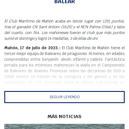
BALEAR
Meteo
El Club Marítimo de Mahón acaba en tercer lugar con 1251 puntos,
tras el ganador CN Sant Antoni (1625) y el RCN Palma (1546) y lejos
del cuarto, con 764. Los mahoneses fueron el club que más puntos
sumó el domingo y logró 14 medallas, 3 de ellas de oro
Mahón, 17 de julio de 2023.-
El Club Marítimo de Mahón tiene el
tercer mejor equipo de Baleares de piragüismo. Al menos, en edades
comprendidas entre benjamín, alevín, infantil y cadete. Fantástica
jornada para los intereses mahoneses la vivida en el Campeonato
de Baleares de Jóvenes Promesas sobre las distancias de 500 a
1000 metros en función de la categoría y del género y en las
modalidades K1 y K2, disputado entre el sábado y el domingo en
s’Estany des Ponts, Alcúdia y con 36 deportistas mahoneses
acompañados por cuatro técnicos
. Además, en alevín y benjamín, el
SEGUIR LEYENDO
Club Marítimo de Mahón se alzó con la mejor puntuación y el mejor
club de la comunidad.
El viento y la calor marcaron las dos jornadas. El sábado compitieron
MÁS NOTICIAS
los infantiles y cadetes, mientras que el domingo fue el turno para
los alevines y los benjamines. El Club Marítimo de Mahón acabó en