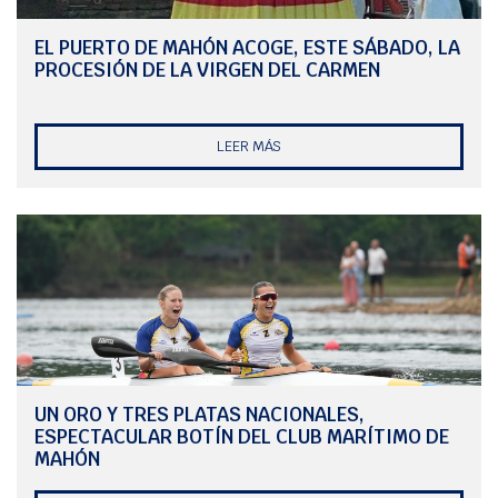
Esteve
EL PUERTO DE MAHÓN ACOGE, ESTE SÁBADO, LA
Adriana
Pablo Cayarga Silva
Leonardo Pons 
PROCESIÓN DE LA VIRGEN DEL CARMEN
González
Reus
LEER MÁS
Jaime
Hannah Cook / Sienna Hall
Aingeru Salaver
Montañés
Soto
Blanco
Leonardo Pons Roca / Jaime
Pablo Cayarga Si
Montañés Blanco
Erick Pomar Po
Djamila Hilda L
Casper
Ana Carreras / E
Jiménez
UN ORO Y TRES PLATAS NACIONALES,
Baimoa López / 
ESPECTACULAR BOTÍN DEL CLUB MARÍTIMO DE
Vidal
MAHÓN