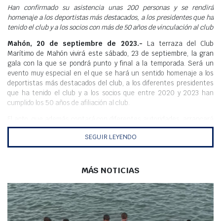
Meteo
Han confirmado su asistencia unas 200 personas y se rendirá
homenaje a los deportistas más destacados, a los presidentes que ha
tenido el club y a los socios con más de 50 años de vinculación al club
Mahón, 20 de septiembre de 2023.-
La terraza del Club
Marítimo de Mahón vivirá este sábado, 23 de septiembre, la gran
gala con la que se pondrá punto y final a la temporada. Será un
evento muy especial en el que se hará un sentido homenaje a los
deportistas más destacados del club, a los diferentes presidentes
que ha tenido el club y a los socios que entre 2020 y 2023 han
cumplido los 50 años de afiliación al club.
El acto, que además contará con diferentes autoridades, arrancará
el sábado a las 19.30 horas y está abierto a las personas vinculadas
SEGUIR LEYENDO
con el club que quieran disfrutar de un rato agradable y emotivo.
Además, desde las diferentes secciones se han preparado algunas
sorpresas más, así como una foto final de familia que pondrá el
simbólico punto y final a una temporada cargada de éxitos
MÁS NOTICIAS
nacionales e internacionales.