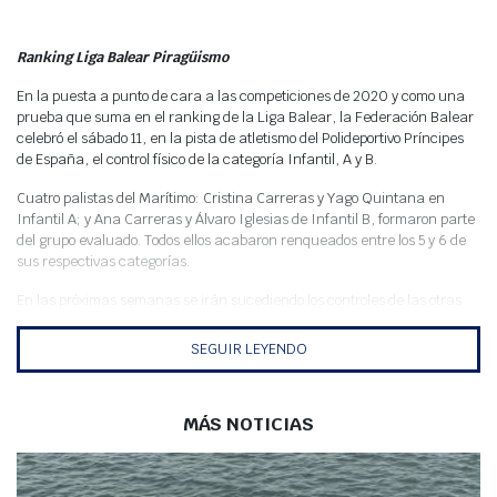
Meteo
Ranking Liga Balear Piragüismo
En la puesta a punto de cara a las competiciones de 2020 y como una
prueba que suma en el ranking de la Liga Balear, la Federación Balear
celebró el sábado 11, en la pista de atletismo del Polideportivo Príncipes
de España, el control físico de la categoría Infantil, A y B.
Cuatro palistas del Marítimo: Cristina Carreras y Yago Quintana en
Infantil A; y Ana Carreras y Álvaro Iglesias de Infantil B, formaron parte
del grupo evaluado. Todos ellos acabaron renqueados entre los 5 y 6 de
sus respectivas categorías.
En las próximas semanas se irán sucediendo los controles de las otras
categorías desde cadetes a sénior.
SEGUIR LEYENDO
MÁS NOTICIAS