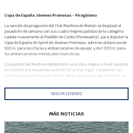
Meteo
Copa de España Jóvenes Promesas - Piragüismo
La sección de piragüismo del Club Marítimo de Mahón se desplazó el
pasado fin de semana con sus cuatro mejores palistas de la categoría
cadete nuevamente al Postillón de Castro (Pontevedra), para disputar la
Copa de España de Sprint de Jóvenes Promesas; sobre las distancias de
500 m. para las chicas y embarcaciones de equipo; y de 1.000 m. para
las embarcaciones individuales masculinas.
Los palistas del Marítimo demostraron una clara mejora a nivel nacional
en relación a la temporada anterior. En primer lugar, compitieron las
embarcaciones individuales donde, Álvaro Iglesias y Yago Quintana no
consiguieron pasar una disputada eliminatoria; y, por su lado, Ana
Carreras y Claudia Vidal pasaban la eliminatoria y clasificaban para la
final B en sus respectivas semifinales. En las finales femeninas las
SEGUIR LEYENDO
palistas del CMM brillaron con un sexto puesto de Ana y un primer
puesto de Claudia en sus respectivas finales B; por tanto, decimoquinta
y décima clasificadas del total.
MÁS NOTICIAS
En la jornada del sábado por la tarde y domingo por la mañana
compitieron las embarcaciones dobles donde los palistas de Mahón
presentaron cuatro combinaciones distintas para cubrir las categorías