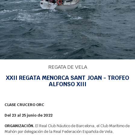
Agenda
Webcam
Meteo
INICIO
>
REGATAS
>
REGATAS DE VELA
> XXIII REGATA MENORCA SANT JOAN
TROFEO ALFONSO XIII
REGATA DE VELA
XXII REGATA MENORCA SANT JOAN - TROFEO
ALFONSO XIII
CLASE CRUCERO ORC
Del 23 al 25 junio de 2022
ORGANIZACIÓN.
El Real Club Náutico de Barcelona, el Club Marítimo de
Mahón por delegación de la Real Federación Española de Vela,