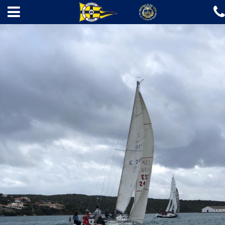
✖
INICIO
EL CLUB
ESCUELAS
REGATAS
REGATAS DE VELA
REGATAS DE PIRAGÜISMO
A LA MAR 2026
AMARRES
GASOLINERA
NOTICIAS
CONTACTO
Fotos