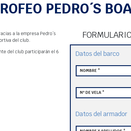
TROFEO PEDRO´S BO
FORMULARIO
acias a la empresa Pedro´s
rtiva del club.
nte del club participarán el 6
Datos del barco
NOMBRE *
Nº DE VELA *
Datos del armador
NOMBRE Y APELLIDOS *