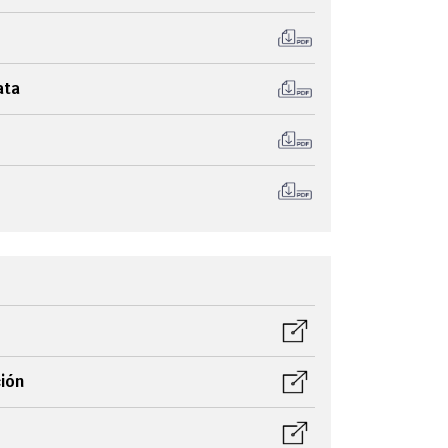
ata
ción