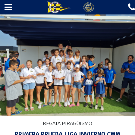
✖
INICIO
EL CLUB
ESCUELAS
REGATAS
REGATAS DE VELA
REGATAS DE PIRAGÜISMO
A LA MAR 2026
AMARRES
GASOLINERA
NOTICIAS
INICIO
>
REGATAS
>
REGATAS DE PIRAGÜISMO
> 1ª PRUEBA LIGA INVIERNO
2022
CONTACTO
REGATA PIRAGÜISMO
Fotos
PRIMERA PRUEBA LIGA INVIERNO CMM