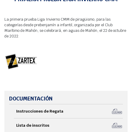
Agenda
Webcam
La primera prueba Liga Invierno CMM de piragüismo, para las
Meteo
categorías desde prebenjamín a infantil, organizada por el Club
Marítimo de Mahón, se celebrará, en aguas de Mahón, el 22 de octubre
de 2022.
DOCUMENTACIÓN
Instrucciones de Regata
Lista de inscritos