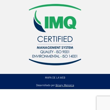
CRUCERO
Regata Dia del Poble de
1º clasificado
Menorca, celebrada el 15 y
16 de enero de 2022
2º clasificado
3º clasificado
Sa Lliga Hivern, celebrada
1º clasificado
el 30 de enero, 20 de
febrero, 6 y 20 de marzo y 3
de abril de 2022
2º clasificado
3º clasificado
PIRAGÜISMO
Premio al esfuerzo y la
Todos los niños del grupo de iniciación (hasta
particiapción para el grupo
Alevines)
de Iniciación
MAPA DE LA WEB
Desarrollado por
Binary Menorca