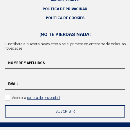
Regularidad
1º clasificado mujer Ilca4
POLÍTICA DE PRIVACIDAD
1º clasificado hombre Ilca4 y 1º clasificado s16
POLÍTICA DE COOKIES
SNIPE
Copa Primavera, celebrada
1º clasificado
el 9 y 10 de abril de 2022
¡NO TE PIERDAS NADA!
2º clasificado
Suscríbete a nuestra newsletter y se el primero en enterarte de todas las
novedades
3º clasificado
NOMBRE Y APELLIDOS
Campeonato de Menorca,
1º clasificado
celebrado el 7 y 8 de mayo
de 2022
2º clasificado
EMAIL
3º clasificado
Acepto la
política de privacidad
Copa Verano, celebrada el
1º clasificado
18y 19 de junio de 2022
SUSCRIBIR
2º clasificado
3º clasificado