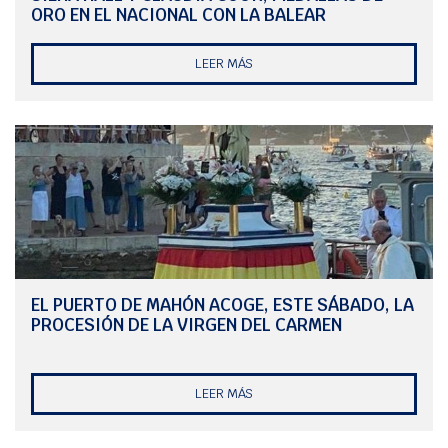
ORO EN EL NACIONAL CON LA BALEAR
socio de honor.
Una multitudinaria foto de familia, que agrupaba deportistas de todas
LEER MÁS
las secciones: piragüismo, optimist, ilca, snipe y crucero; y categorías,
desde iniciación hasta los adultos; cerraba esta gala, tan significativa
para la familia del Marítimo, puesto que reconoce y premia no
únicamente los resultados y logros de los deportistas, también pone en
valor la dedicación, esfuerzo, trabajo e ilusión, que diariamente
demuestran.
Cuadro de premiados
Clase
Nombre competición
Posiciones premiadas
OPTIMIST
Premio en reconocimiento al
Para los regatistas de iniciación hasta la categoría
esfuerzo y la participación
sub-13
EL PUERTO DE MAHÓN ACOGE, ESTE SÁBADO, LA
PROCESIÓN DE LA VIRGEN DEL CARMEN
LEER MÁS