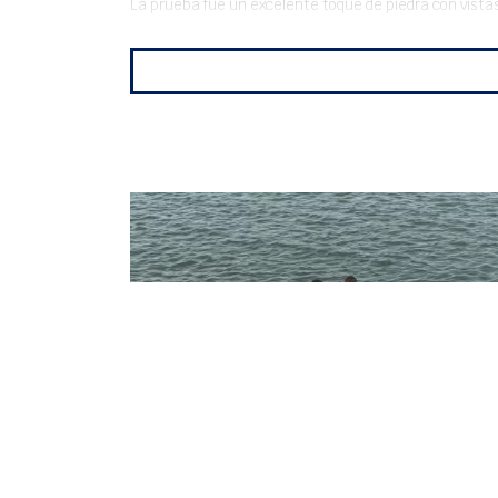
La prueba fue un excelente toque de piedra con vistas
HANNAH COOK, MARCOS PONS,
POL TÀRREGA, SIENA HALL Y
CLAUDIA COOK, MEDALLAS DE