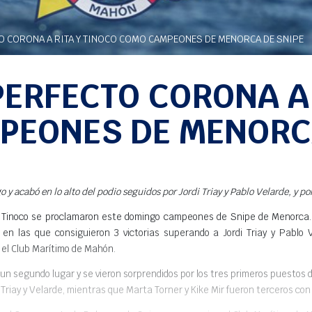
 CORONA A RITA Y TINOCO COMO CAMPEONES DE MENORCA DE SNIPE
ERFECTO CORONA A 
PEONES DE MENORCA
o y acabó en lo alto del podio seguidos por Jordi Triay y Pablo Velarde, y p
 Tinoco se proclamaron este domingo campeones de Snipe de Menorca. 
 las que consiguieron 3 victorias superando a Jordi Triay y Pablo V
 el Club Marítimo de Mahón
.
 un segundo lugar y se vieron sorprendidos por los tres primeros puestos d
e Triay y Velarde, mientras que Marta Torner y Kike Mir fueron terceros con