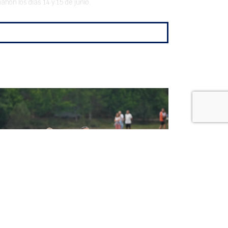
ón los días 14 y 15 de junio.
UN ORO Y TRES PLATAS
NACIONALES, ESPECTACULAR
BOTÍN DEL CLUB MARÍTIMO DE