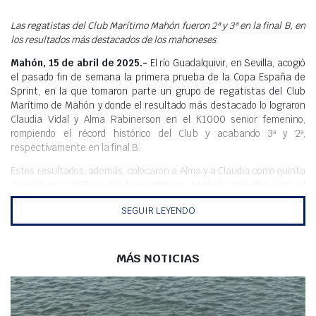
Meteo
Las regatistas del Club Marítimo Mahón fueron 2ª y 3ª en la final B, en
los resultados más destacados de los mahoneses
Mahón, 15 de abril de 2025.-
El río Guadalquivir, en Sevilla, acogió
el pasado fin de semana la primera prueba de la Copa España de
Sprint, en la que tomaron parte un grupo de regatistas del Club
Marítimo de Mahón y donde el resultado más destacado lo lograron
Claudia Vidal y Alma Rabinerson en el K1000 senior femenino,
rompiendo el récord histórico del Club y acabando 3ª y 2ª,
respectivamente en la final B.
Estos resultados, además, colocaron a Alma y a Claudia como quinta
y sexta en sub23 ya que la prueba era también selectivo para el
Europeo y el Mundial con un tiempo, respectivamente, de 4:07,8 y
SEGUIR LEYENDO
4:08,4. Los técnicos se muestran optimistas de cara la siguiente
cita de la Copa España.
Además, Ana Carreras fue tercera en la final C 500 metros junior
MÁS NOTICIAS
con 2:06, mientras que Pablo Espíldora, en K1 1000 metros junior,
no logró pasar la crono tras enredarse su timón con un hilo de
pescar lo que mermó su rendimiento.