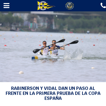
✖
INICIO
EL CLUB
ESCUELAS
REGATAS
AMARRES
GASOLINERA
A LA MAR 2026
NOTICIAS
CONTACTO
INICIO
>
NOTICIAS
>
PIRAGÜISMO
> RABINERSON Y VIDAL DAN UN PASO AL
FRENTE EN LA PRIMERA PRUEBA DE LA COPA ESPAÑA
Fotos
RABINERSON Y VIDAL DAN UN PASO AL
FRENTE EN LA PRIMERA PRUEBA DE LA COPA
Agenda
ESPAÑA
Webcam