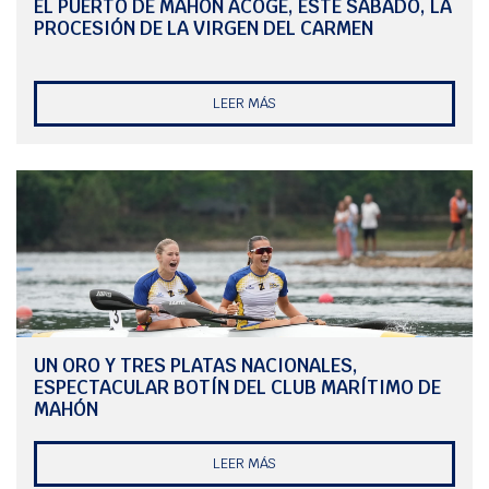
EL PUERTO DE MAHÓN ACOGE, ESTE SÁBADO, LA
Mixto, donde el junior logró la novena plaza en la final A, mientras
PROCESIÓN DE LA VIRGEN DEL CARMEN
que Claudia Vidal, Vinca Escandell, Dion López y Alma Rabinerson
plantaron cara y llegaron a la final A en sénior donde acabaron en 8º
lugar tras una carrera espectacular de todos los participantes.
LEER MÁS
Por su parte, Raquel Carbajo, Isaac Cordero, Joan Catchot y Cristina
Carreas, no pudieron parar a la final.
UN ORO Y TRES PLATAS NACIONALES,
ESPECTACULAR BOTÍN DEL CLUB MARÍTIMO DE
MAHÓN
LEER MÁS