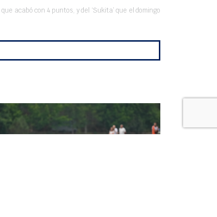
, que acabó con 4 puntos, y del ‘Sukita’ que el domingo
UN ORO Y TRES PLATAS
NACIONALES, ESPECTACULAR