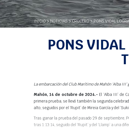
INICIO
>
NOTICIAS
>
CRUCERO
> PONS VIDAL LOGRA 
PONS VIDAL 
T
La embarcación del Club Marítimo de Mahón ‘Alba III’ ga
Mahón, 14 de octubre de 2024.-
El ‘Alba III’ de 
primera prueba, se llevó también la segunda celebra
alto, seguidos por el ‘Rupit’ de Mireia García y del ‘Suk
Tras ganar la prueba del pasado 29 de septiembre, Pons
tras 1:13:14, seguido del ‘Rupit’ y del ‘Llamp’ a una di