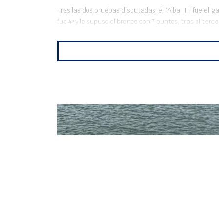
Tras las dos pruebas disputadas, el ‘Alba III’ fue el 
fue 4º y le supuso el bronce con 7 puntos, tras el terc
HANNAH COOK, MARCOS PONS,
POL TÀRREGA, SIENA HALL Y