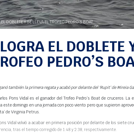
EL DOBLETE Y SE LLEVA EL TROFEO PEDRO’S BOAT
LOGRA EL DOBLETE Y
ROFEO PEDRO’S BO
nó también la primera regata y acabó por delante del ‘Rupit’ de Mireia Garc
Carlos Pons Vidal es el ganador del Trofeo Pedro’s Boat de cruceros. L
da este domingo en una jornada con poco viento pero que supieron aprove
ita’ de Virginia Petrus.
 Vidal volvió a acabar en primera posición por delante de los siete cruce
ferencia, tras el tiempo corregido de 1:48 y 2:38, respectivamente.