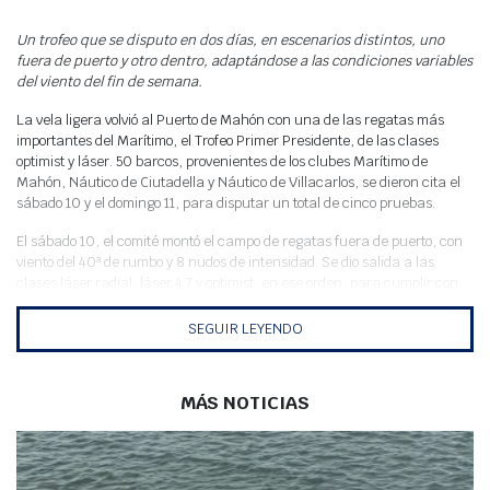
Meteo
Un trofeo que se disputo en dos días, en escenarios distintos, uno
fuera de puerto y otro dentro, adaptándose a las condiciones variables
del viento del fin de semana.
La vela ligera volvió al Puerto de Mahón con una de las regatas más
importantes del Marítimo, el Trofeo Primer Presidente, de las clases
optimist y láser. 50 barcos, provenientes de los clubes Marítimo de
Mahón, Náutico de Ciutadella y Náutico de Villacarlos, se dieron cita el
sábado 10 y el domingo 11, para disputar un total de cinco pruebas.
El sábado 10, el comité montó el campo de regatas fuera de puerto, con
viento del 40ª de rumbo y 8 nudos de intensidad. Se dio salida a las
clases láser radial, láser 4.7 y optimist, en ese orden, para cumplir con
los recorridos establecidos en las Instrucciones de Regata para cada
clase. Al finalizar la jornada, con tres pruebas realizadas, las
SEGUIR LEYENDO
clasificaciones provisionales quedaban lideradas por Toni Mesquida
(CNC) en la clase Optimist; Maria Correa del Marítimo, en clase láser
4.7; y Borja Torres (CNC) encabezando la clasificación de láser radial.
MÁS NOTICIAS
Todo abierto para el segundo día de regatas, que estaba amenazado por
el pronóstico de temporal.
Domingo 11, con viento del 0º de rumbo e intensidad de 18 con rachas de
20 nudos, el comité decidió montar el campo de regatas dentro del