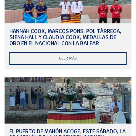
Esta jornada fue casi plena para Triay y Franceschi que, con un tercero
y dos primeros, en las tres pruebas celebradas, y aplicado el descarte,
con cinco puntos se proclamaban campeones de Menorca; la plata fue
para los mallorquines Pérez y Noguera, que finalizaron con ocho puntos;
y el bronce para Manel Beltran y Joan Riera (C.M. Mahón), que
HANNAH COOK, MARCOS PONS, POL TÀRREGA,
cerraban el pódium con diez puntos.
SIENA HALL Y CLAUDIA COOK, MEDALLAS DE
Sara Franceschi repite como campeona de Menorca, el año pasado lo
ORO EN EL NACIONAL CON LA BALEAR
hizo como tripulante de Damián Borrás; y este año haciendo equipo con
Jordi Triay.
LEER MÁS
EL PUERTO DE MAHÓN ACOGE, ESTE SÁBADO, LA