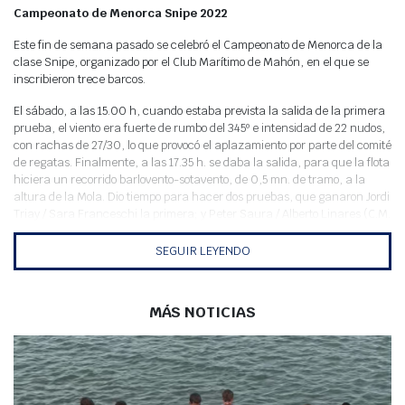
Meteo
Campeonato de Menorca Snipe 2022
Este fin de semana pasado se celebró el Campeonato de Menorca de la
clase Snipe, organizado por el Club Marítimo de Mahón, en el que se
inscribieron trece barcos.
El sábado, a las 15.00 h, cuando estaba prevista la salida de la primera
prueba, el viento era fuerte de rumbo del 345º e intensidad de 22 nudos,
con rachas de 27/30, lo que provocó el aplazamiento por parte del comité
de regatas. Finalmente, a las 17.35 h. se daba la salida, para que la flota
hiciera un recorrido barlovento-sotavento, de 0,5 mn. de tramo, a la
altura de la Mola. Dio tiempo para hacer dos pruebas, que ganaron Jordi
Triay / Sara Franceschi la primera; y Peter Saura / Alberto Linares (C.M.
Mahón), la segunda. Triay y Franceschi (C.M. Mahón) dormían como
líderes provisionales con tres puntos (un 1º y un 2º); seguidos de Saura y
SEGUIR LEYENDO
Linares con seis puntos (un 5º y un 1º); y cerraban el pódium provisional
la pareja mallorquina Víctor Pérez / Enric Noguera (C.M.S.A. Playa),
también con seis puntos (un 2º y un 4º).
MÁS NOTICIAS
El domingo el viento cambió favorablemente; se estabilizó en 14 nudos,
con rachas de 18; con rumbo del 335/340º, el eje del campo de regatas
se montó para el 340º, para un recorrido barlovento-sotavento, de 0,7
mn., fuera de puerto pasando la mola.