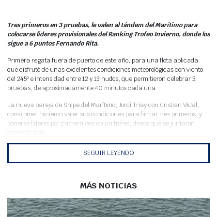
Meteo
Tres primeros en 3 pruebas, le valen al tándem del Marítimo para
colocarse lideres provisionales del Ranking Trofeo Invierno, donde los
sigue a 6 puntos Fernando Rita.
Primera regata fuera de puerto de este año, para una flota aplicada
que disfrutó de unas excelentes condiciones meteorológicas con viento
del 245º e intensidad entre 12 y 13 nudos, que permitieron celebrar 3
pruebas, de aproximadamente 40 minutos cada una.
La nueva pareja de Snipe del Marítimo, Jordi Triay con Cristian Vidal,
como proel, hicieron valer sus condiciones para firmar tres primeros, y
ponerse líderes por primera vez en un trofeo, desde que se juntaron
como tándem.
Fernando Rita, patroneó su barco para marcarse un 4º, 2º y 3º y sumar
SEGUIR LEYENDO
9 puntos que lo colocan provisionalmente sobre Lolo Belatran, a quien lo
penalizó una 6º lugar en la primera prueba, para finalmente sumar 11
puntos y quedarse en la 3ª plaza de la clasificación general provisional.
MÁS NOTICIAS
El Ranking Trofeo Invierno 2020 tiene previstas dos jornadas más de
regatas, el 1 y el 22 de marzo.