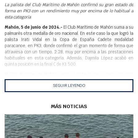
Meteo
La palista del Club Marítimo de Mahón confirmó su gran estado de
forma en PK3 con un rendimiento muy por encima de lo habitual a
esta categoría
Mahón, 5 de junio de 2024.-
El Club Marítimo de Mahón suma a su
palmarés otra medalla de oro nacional. En este caso la que logró la
palista Irati Vidal en la Copa de España Cadete modalidad
paracanoe, en PK3, donde confirmó el gran momento de forma que
atraviesa con un tiempo, 2:28, muy por encima a las prestaciones
habituales en esta categoría. Además, Dajmila López acabó en
quinta posición en la final C de K1 500.
El Club Marítimo de Mahón participó este fin de semana con tres
deportistas en la Pista Pontillón de Castro, en Pontevedra, donde la
SEGUIR LEYENDO
gran cantidad de viento no influyó a la gran organización del evento.
El resultado más destacado fue el oro de Irati Vidal en PK3 y con un
gran rendimiento. Además, acabó en la posición 30, en el K1 500 con
MÁS NOTICIAS
2:17, a 3 posiciones y solo un segundo de pasar la eliminatoria.
Djamila López logró su récord en K1 500 metros al parar el crono en
2:12, logrando pasar a la final C donde acabó en quinta posición.
Djamila e Irati compitieron juntas en el K2 500 metros y, tras una