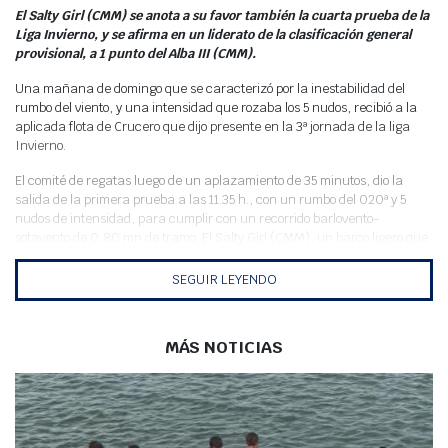
Meteo
El Salty Girl (CMM) se anota a su favor también la cuarta prueba de la
Liga Invierno, y se afirma en un liderato de la clasificación general
provisional, a 1 punto del Alba III (CMM).
Una mañana de domingo que se caracterizó por la inestabilidad del
rumbo del viento, y una intensidad que rozaba los 5 nudos, recibió a la
aplicada flota de Crucero que dijo presente en la 3ª jornada de la liga
Invierno.
El comité de regatas luego de un aplazamiento de 35 minutos, dio la
salida de la primera prueba a las 11.35 h., con un rumbo del 020ª y 5
nudos de intensidad, para cumplir con un recorrido barlovento-
sotavento de 0,80 mn de tramo. El Salty Girl (CMM), un barco ligero que
se desempeña bien en condiciones de poco viento, hizo valer esta
ventaja y la pericia de su tripulación para aprovechar un par de rachas
SEGUIR LEYENDO
en el primer tramo del recorrido, y despegarse del resto de la flota para
tomar el liderato de la prueba, que sería finalmente la única de la
jornada.
MÁS NOTICIAS
Dadas las condiciones del viento, el comité de regata acortó el recorrido
dando la llegada en el segundo paso de la baliza de barlovento; y
cuando la flota dejaba la baliza de sotavento para enfilar la última
ceñida, el viento dio un bajón en la intensidad que ralentizó la
navegación y provocó la retirada de 3 barcos.