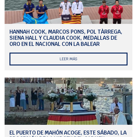
Una jornada dura para la navegación, que sin embargo la flota asumió
con compromiso y deportividad. El top 3 de la prueba: 1. Salty Girl (Peri
Gardés); 2. Alba III (Carlos Pons); 3. Liberty (Virginia Petrus).
HANNAH COOK, MARCOS PONS, POL TÀRREGA,
La clasificación general provisional de la Liga Invierno deja en
SIENA HALL Y CLAUDIA COOK, MEDALLAS DE
posiciones de pódium a: 1. Salty Girl con 4 puntos; 2. Alba III con 5 puntos
y 3. Va Bien (Pere Triay) con 10 puntos. La próxima y penúltima jornada
ORO EN EL NACIONAL CON LA BALEAR
de la Liga será el domingo, 8 de marzo.
LEER MÁS
EL PUERTO DE MAHÓN ACOGE, ESTE SÁBADO, LA