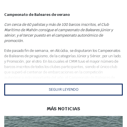
Meteo
Campeonato de Baleares de verano
Con cerca de 60 palistas y más de 100 barcos inscritos, el Club
Marítimo de Mahón consigue el campeonato de Baleares júnior y
sénior; y el tercer puesto en el campeonato autonómico de
promoción.
Este pasado fin de semana, en Alcúdia, se disputaron los Campeonatos
de Baleares de piragüismo, de la categorías Júnior y Sénior, por un lado;
y Promoción, por el otro. En los cuales el CMM tuvo el mayor número de
barcos inscritos de todos los clubes participantes, siendo el único club
que superó el centenar de embarcaciones en la competición
autonómica más importante del año: el Campeonato de Baleares de
sprint.
SEGUIR LEYENDO
El Marítimo hizo valer su alta participación para llevarse al bolsillo el
campeonato Júnior y Sénior, por clubes, y la tercera posición en el
campeonato de Promoción (de Benjamín a Cadete), que se disputaron el
MÁS NOTICIAS
mismo fin de semana en la pista de piragüismo del Lago Esperanza
(Alcúdia). Logro inédito, dado que es la primera vez que el Marítimo
gana un campeonato de Baleares de sprint; que el RCN Palma llevaba
ganando catorce años consecutivos; y en esta edición le han penalizado