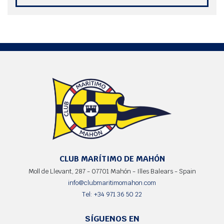
entrenamiento. Sin embrago, debemos ser cautos y seguir en esta línea
de mejora, dado que somos conscientes de que el RCN Palma tiene más
potencial del expuesto en este campeonato; y el CN Sant Antoni de
Portmany está teniendo un crecimiento considerable en las categorías
de promoción.
CLUB MARÍTIMO DE MAHÓN
Moll de Llevant, 287 - 07701 Mahón - Illes Balears - Spain
info@clubmaritimomahon.com
Tel: +34 971 36 50 22
SÍGUENOS EN