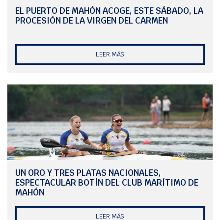
Hierro y Dion López; y terceros clasificados Alexis Capdevila y Vinca
EL PUERTO DE MAHÓN ACOGE, ESTE SÁBADO, LA
Escandell. Y en mujeres, segundas clasificadas Júlia Polo y Cristina
PROCESIÓN DE LA VIRGEN DEL CARMEN
Ulldemolins; y terceras, Inés Ramo y Júlia Peña.
En el Campeonato de Promoción destacaron los siguientes palistas del
Marítimo:
LEER MÁS
Pablo Cayarga, segundo clasificado en K1 Hombre Iniciación. En Infantil
Mujer B K1 500 m., plata para Djamila López; en Infantil Mujer A K1 500
m. bronce para Ana Carreras; estas dos palistas del Marítimo
compartieron el tercer escalón del podio en K2 Mujer Infantil 500 m. En
Alevín Mujer B K1 1.000 m., segunda posición para Baimoa López.
En la categoría Cadete, Marc Camps y Christopher Emmerich lograron el
bronce en la final de K2 1.000 m. Seguidamente, se colgaban el oro en
K2 500 m. mujer Claudia Vidal y Alma Rabinerson. Oro, que repetiría
Alma también en el K1 500 m. Dos oros que confirman el buen estado de
Alma de cara al Campeonato de España, que disputarán los palistas del
Marítimo, dentro de tres semanas, en Asturias.
UN ORO Y TRES PLATAS NACIONALES,
ESPECTACULAR BOTÍN DEL CLUB MARÍTIMO DE
Declaraciones de Vinca Escandell, director deportivo del CMM: “Estamos
MAHÓN
muy satisfechos de cerrar la temporada de competiciones autonómicas
con el título de Campeones de baleares, ya que da visibilidad al muy
buen trabajo que hemos realizado en nuestros distintos grupos de
LEER MÁS