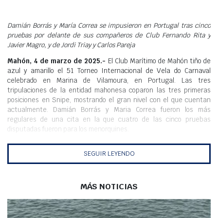
Meteo
Damián Borrás y María Correa se impusieron en Portugal tras cinco
pruebas por delante de sus compañeros de Club Fernando Rita y
Javier Magro, y de Jordi Triay y Carlos Pareja
Mahón, 4 de marzo de 2025.-
El Club Marítimo de Mahón tiño de
azul y amarillo el 51 Torneo Internacional de Vela do Carnaval
celebrado en Marina de Vilamoura, en Portugal. Las tres
tripulaciones de la entidad mahonesa coparon las tres primeras
posiciones en Snipe, mostrando el gran nivel con el que cuentan
actualmente. Damián Borrás y Maria Correa fueron los más
regulares de una cita en la que cuatro de las cinco pruebas
disputadas fueron para los menorquines
.
Borrás y Correa acabadon en lo alto del podio al acabar con 10
SEGUIR LEYENDO
puntos (1,2,3,1,3), 7 tras el descarte, seguidos de Fernando Rita y
Javier Magro, que fueron segundos con 13 puntos (4,1,4,3,1), 9 tras
el descarte. También subió al cajón la pareja formada por Jordi Triay
y Carlos Pareja, quienes acabaron con 23 puntos (2,6,8,5,2), 15 tras
MÁS NOTICIAS
el descarte.
La flota de Snipe del Club Marítimo de Mahón se encuentra en