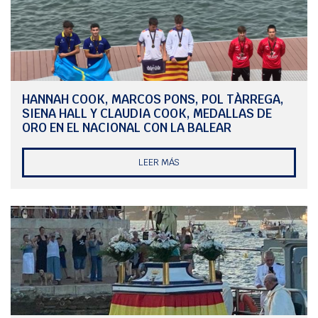
3⁰ Lluc Mascaró
K1 Benjamín Hombre A:
1⁰ Jaime Montañés
K1 Alevín Hombre B:
HANNAH COOK, MARCOS PONS, POL TÀRREGA,
SIENA HALL Y CLAUDIA COOK, MEDALLAS DE
2⁰ Leo Pons
ORO EN EL NACIONAL CON LA BALEAR
3⁰ Jon Roselló
K1 Alevín Mujer B
LEER MÁS
1ª Adriana González
K1 Alevín Mujer A:
2ª Hannah Cook
3ª Olivia Laso
K1 Infantil Mujer B:
3ª Sienna Hall