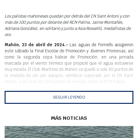
Meteo
Los palistas mahoneses quedan por detrás del CN Sant Antoni y con
más de 100 puntos por delante del RCN Palma. Jaime Montañés,
Adriana González, en solitario y junto a Asia Rosselló, medallistas de
oro.
Mahón, 23 de abril de 2024.-
Las aguas de Fornells acogieron
este sábado la Final Escolar de Promoción y Jóvenes Promesas, así
como la segunda copa balear de Promoción, en una jornada
marcada por el viento térmico que propició que el agua estuviese
muy movida. El Club Marítimo de Mahón se quedó a solo 30 puntos de
la medalla de oro por equipos, viéndose superado por el CN Sant
Antoni, y con más de 100 puntos de ventaja sobre el RCN Palma.
La prueba, organizada por Club Marítimo de Mahón, Club Náutico
SEGUIR LEYENDO
Villacarlos y Club Nàutic Ciutadella, además de la Federación Balear
de Piragüismo, tuvo el contratiempo de unos vientos que propiciaron
que volcasen algunas piraguas.
MÁS NOTICIAS
Estos fueron los resultados más destacados del Club Marítimo de
Mahón de la jornada:
K1 Prebenjamín Hombre