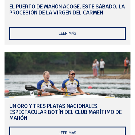
K2 Benjamín Hombre
EL PUERTO DE MAHÓN ACOGE, ESTE SÁBADO, LA
PROCESIÓN DE LA VIRGEN DEL CARMEN
2⁰ Gabi Mora – Jaime Montañés
K2 Alevín Mujer:
1ª Adriana González – Asia Rosselló
LEER MÁS
2ª Carla Llorca – Hannah Cook
3ª Gimena Cárdenas – Olivia Laso
K2 Infantil Hombre
2⁰ Bruno Pons – Marcos González
Además de las medallas, el director técnico, Vinca Escandell,
destacó la actuación de Djamila López, quién iba liderando su
carrera en cadete mujer cuando tuvo una avería técnica que le hizo
perder las opciones de victoria, así como la gran regata de Jon
UN ORO Y TRES PLATAS NACIONALES,
Rosselló, quién logró por primera vez una medalla autonómica, fruto
de la constancia y el esfuerzo
.
ESPECTACULAR BOTÍN DEL CLUB MARÍTIMO DE
MAHÓN
LEER MÁS