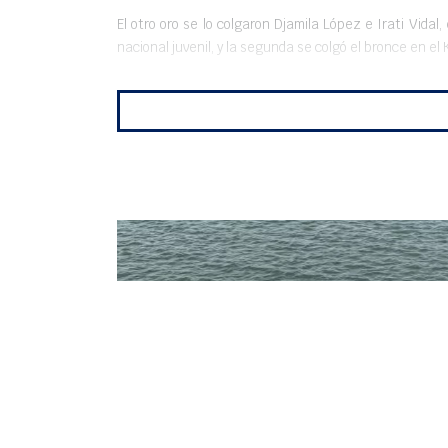
El otro oro se lo colgaron Djamila López e Irati Vida
nacional juvenil, y la segunda se colgó el bronce en el
También brilló con luz propia, aunque en este caso c
selectivo para el mundial universitario.
Ángela Mesquida y Alba Jaimez debutaron como pareja e
Además, Ángel Vidal, no consiguió pasar a la final de 2
las dos pruebas.
HANNAH COOK, MARCOS PONS,