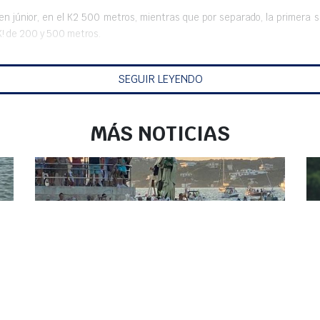
l, en júnior, en el K2 500 metros, mientras que por separado, la primer
 K! de 200 y 500 metros.
on dos destellos de plata, Claudia Vidal, quién acabó segunda en los 200
SEGUIR LEYENDO
n el K2 y lograron una más que meritoria tercera plaza, un bronce que il
MÁS NOTICIAS
00 ni 500 metros, en la categoría más disputada de la regata: la junior hom
EL PUERTO DE MAHÓN ACOGE,