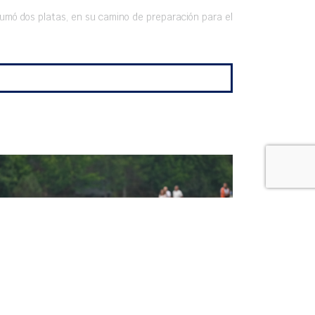
a sumó dos platas, en su camino de preparación para el
 y los 500 metros, en una gran competición de cara al
usiona al cuerpo técnico del Club.
bre. En la final B se desquitó llevándose la victoria en
UN ORO Y TRES PLATAS