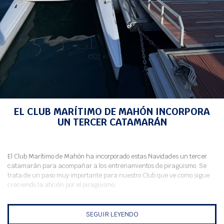
Meteo
INICIO
>
NOTICIAS
> EL CLUB MARÍTIMO DE MAHÓN INCORPORA UN TERCER
CATAMARÁN
EL CLUB MARÍTIMO DE MAHÓN INCORPORA
UN TERCER CATAMARÁN
El Club Marítimo de Mahón ha incorporado estas Navidades un tercer
catamarán para acompañar a los entrenamientos de piragüismo. Se
trata de un paso muy importante para nuestro Club que ve como sigue
creciendo la afición por el piragüismo.
SEGUIR LEYENDO