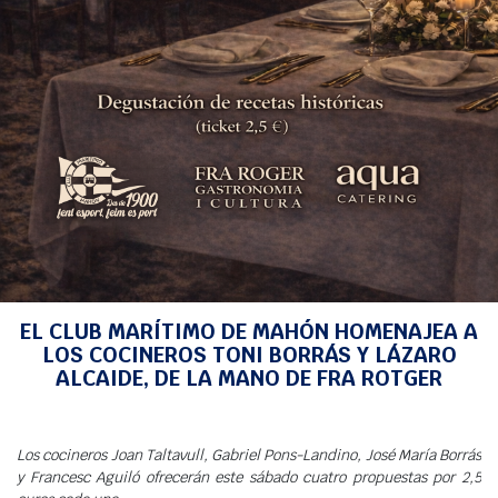
Meteo
INICIO
>
NOTICIAS
>
EVENTOS SOCIALES
> EL CLUB MARÍTIMO DE MAHÓN
HOMENAJEA A LOS COCINEROS TONI BORRÁS Y LÁZARO ALCAIDE, DE LA MANO
DE FRA ROTGER
EL CLUB MARÍTIMO DE MAHÓN HOMENAJEA A
LOS COCINEROS TONI BORRÁS Y LÁZARO
ALCAIDE, DE LA MANO DE FRA ROTGER
Los cocineros Joan Taltavull, Gabriel Pons-Landino, José María Borrás
y Francesc Aguiló ofrecerán este sábado cuatro propuestas por 2,5