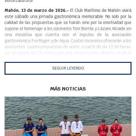
euros cada una
Mahón, 13 de marzo de 2026.-
El Club Marítimo de Mahón vivirá
este sábado una jornada gastronómica memorable. No solo por la
calidad de las propuestas que se harán sino por la emotividad que
supone el homenaje a los cocineros Toni Borrás y Lázaro Alcaide en
una iniciativa que cuenta con el impulso de la asociación
gastronómica Fra Roger y de Aqua. Cuatro cocineros ofrecerán a los
asistentes cuatro propuestas de autor, a partir de las 12.30 horas,
por un precio de 2,5 euros cada una, en un evento abierto a todo el
público para el que tendrán que comprar tickets.
SEGUIR LEYENDO
Las manos y el talento de Joan Taltavull, Gabriel Pons-Landino, José
María Borrás y Francesc Aguiló alimentarán los sentidos de los
asistentes en un acto que se realizará en el Club Marítimo de
Mahón.
MÁS NOTICIAS
Las propuestas serán:
Joan Taltavull: Tartaletas con steaktartar y mahonesa de trufa.
Gabriel Pons-Landino: Croquetas de mero.
José María Borrás: ‘Greixera de peus de porc’ con atún.