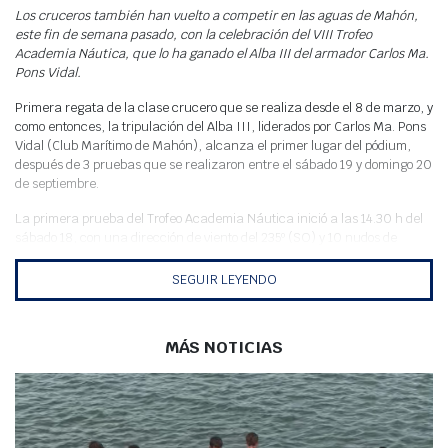
Meteo
Los cruceros también han vuelto a competir en las aguas de Mahón,
este fin de semana pasado, con la celebración del VIII Trofeo
Academia Náutica, que lo ha ganado el Alba III del armador Carlos Ma.
Pons Vidal.
Primera regata de la clase crucero que se realiza desde el 8 de marzo, y
como entonces, la tripulación del Alba III, liderados por Carlos Ma. Pons
Vidal (Club Marítimo de Mahón), alcanza el primer lugar del pódium,
después de 3 pruebas que se realizaron entre el sábado 19 y domingo 20
de septiembre.
La primera prueba del Trofeo Academia Náutica inició a las 14.30 h del
sábado 18, con una dirección de viento del 235º (SO) y 10 nudos de
intensidad. Con estas condiciones, en principio estables, el comité de
regatas estableció un recorrido barlovento-sotavento, de un total de 4
SEGUIR LEYENDO
millas náuticas (mn). En una mañana privilegiada para la navegación,
los barcos realizaron finalmente dos pruebas, en similares condiciones y
que dejaba al Alba III (C.M. Mahón) como líder provisional, seguido en la
MÁS NOTICIAS
clasificación por el Chica Txeca de Toni Pons (C.N. Ciutadella) y en
tercer lugar para el Liberty de Virginia Petrus, también del Marítimo.
El segundo día de regatas, domingo 19, las condiciones meteorológicas
fueron muy inestables, con un viento variable del 290º al 10º, y cuya
intensidad rodaba sobre los 5 nudos, con rachas de 10 o 15. Finalmente