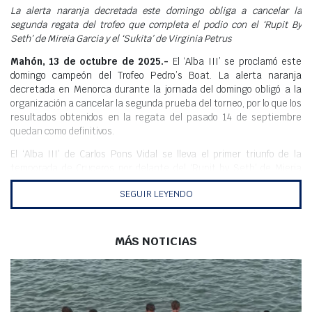
Meteo
La alerta naranja decretada este domingo obliga a cancelar la
segunda regata del trofeo que completa el podio con el ‘Rupit By
Seth’ de Mireia Garcia y el ‘Sukita’ de Virginia Petrus
Mahón, 13 de octubre de 2025.-
El ‘Alba III’ se proclamó este
domingo campeón del Trofeo Pedro’s Boat. La alerta naranja
decretada en Menorca durante la jornada del domingo obligó a la
organización a cancelar la segunda prueba del torneo, por lo que los
resultados obtenidos en la regata del pasado 14 de septiembre
quedan como definitivos.
El ‘Alba III’ de Carlos Pons Vidal se lleva el primer triunfo de la
temporada de Cruceros por delante del ‘Rupit by Seth’ de Mieria
Garcia y del ‘Sukita’ de Virginia Petrus, que completaron el podio en
SEGUIR LEYENDO
la primera regata.
La entrega de trofeos se hará en la ceremonia de final de
temporada del Club Marítimo de Mahón, en septiembre de 2026.
MÁS NOTICIAS