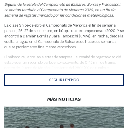
Meteo
Siguiendo la estela del Campeonato de Baleares, Borrás y Franceschi,
se anotan también el Campeonato de Menorca 2020, en un fin de
semana de regatas marcado por las condiciones meteorológicas.
La clase Snipe celebró el Campeonato de Menorca el fin de semana
pasado, 26-27 de septiembre, en búsqueda de campeones de 2020. Y se
encontró a Damián Borrás y Sara Fanceschi (CMM), en racha, desde la
vuelta al agua en el Campeonato de Baleares de hace dos semanas,
que se proclamaron finalmente vencedores.
El sábado 26, ante las alertas de temporal, el comité de regatas decidió
establecer un recorrido barlovento-sotavento, de 0,45 mn. de tramo,
dentro del Puerto de Mahón. Con viento del 280º (O) de rumbo e
intensidad de 9 nudos, se dio la primera salida a las 14.00 h, de acuerdo
a lo previsto.
SEGUIR LEYENDO
La 1ª prueba colocó a Damián Borrás y Sara Fanceschi, del CMM, en
primera posición, seguidos de Juan Magro y Laia García (CMM), y
MÁS NOTICIAS
terceros el tándem David Saura / Mireia García (CMM). En racha,
Borrás y Franceschi volvieron a hacer un 1º, esta vez seguidos de Marta
Torner y Kike Mir, que habían pasado como líderes la baliza de
sotavento, y en 3ª posición Jordi Triay y Cristian Vidal (CMM).
Al finalizar la 2ª prueba, el comité movió el campo de regatas buscando