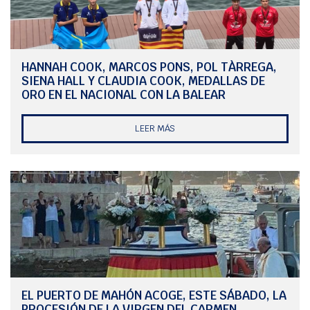
ocasiones en la categoría Master, además de una plata y un bronce
absoluto, así como el título de Campeón de Europa.
No será la última pareja menorquina que se sume al Mundial ya que,
del 17 al 19 de abril, el Club Marítimo de Mahón organizará la Copa
Primavera en la que el ganador que cumpla las bases de la regata,
HANNAH COOK, MARCOS PONS, POL TÀRREGA,
se llevará la plaza para el Mundial que otorga el Club.
SIENA HALL Y CLAUDIA COOK, MEDALLAS DE
ORO EN EL NACIONAL CON LA BALEAR
LEER MÁS
EL PUERTO DE MAHÓN ACOGE, ESTE SÁBADO, LA
PROCESIÓN DE LA VIRGEN DEL CARMEN