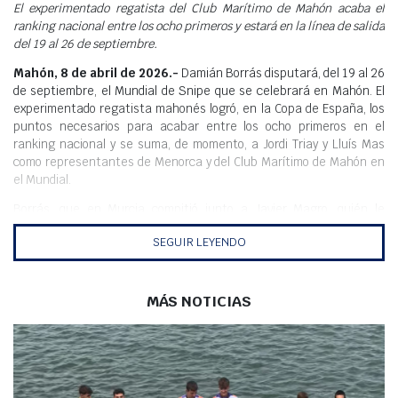
Meteo
El experimentado regatista del Club Marítimo de Mahón acaba el
ranking nacional entre los ocho primeros y estará en la línea de salida
del 19 al 26 de septiembre.
Mahón, 8 de abril de 2026.-
Damián Borrás disputará, del 19 al 26
de septiembre, el Mundial de Snipe que se celebrará en Mahón. El
experimentado regatista mahonés logró, en la Copa de España, los
puntos necesarios para acabar entre los ocho primeros en el
ranking nacional y se suma, de momento, a Jordi Triay y Lluís Mas
como representantes de Menorca y del Club Marítimo de Mahón en
el Mundial.
Borrás, que en Murcia compitió junto a Javier Magro, quién le
acompañará como tripulante en el Mundial, acabó en el undécimo
SEGUIR LEYENDO
lugar lo que, sumado al resto de resultados del ranking nacional, le
definió en el cuarto lugar sellando su presencia en el Mundial.
También acabó entre los ocho mejores un Jordi Triay que, junto a
Lluis Mas, ya estaban clasificados como recientes campeones de
MÁS NOTICIAS
Europa, y que al acabar en quinto lugar, propiciaron la entrada de la
pareja clasificada en noveno lugar.
Borrás, uno de los mejores regatistas de la clase Snipe de la
historia, ya sabe lo que es disputar un Mundial, ha ganado en dos