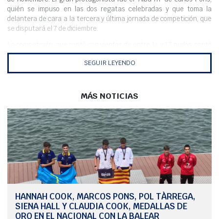
quién se impuso en las dos regatas celebradas y que toma la
delantera de cara a la tercera y última jornada de competición, que
se disputará el 7 de diciembre.
La competición, que contó con vientos de entre 14 y 17 nudos, contó
con seis embarcaciones y con un ganador, el ‘Alba III’ que se adaptó
SEGUIR LEYENDO
mejor a las condiciones para llevarse dos victorias que lo dejan en lo
alto con 2 puntos en un final muy ajustado con una diferencia de
unos 30 segundos tras el tiempo compensado. En segundo lugar, el
‘Rupith by SETH’ de Mireia se hizo con el subcampeonato con dos
MÁS NOTICIAS
segundas plazas, mientras que el podio lo cerró el ‘Va Bien’ de Pere
Triay, con dos terceros, en dos regatas con recorrido barlovento-
sotavento.
El vencedor de uno de los trofeos clásicos que organiza el Club
Marítimo de Mahón se conocerá el próximo domingo, 7 de diciembre,
con la disputa de la última jornada del Trofeo Viejo Club.
HANNAH COOK, MARCOS PONS, POL TÀRREGA,
SIENA HALL Y CLAUDIA COOK, MEDALLAS DE
ORO EN EL NACIONAL CON LA BALEAR