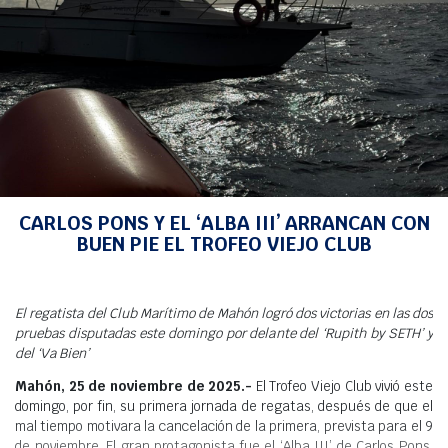
Meteo
INICIO
>
NOTICIAS
>
CRUCERO
> CARLOS PONS Y EL ‘ALBA III’ ARRANCAN CON
BUEN PIE EL TROFEO VIEJO CLUB
CARLOS PONS Y EL ‘ALBA III’ ARRANCAN CON
BUEN PIE EL TROFEO VIEJO CLUB
El regatista del Club Marítimo de Mahón logró dos victorias en las dos
pruebas disputadas este domingo por delante del ‘Rupith by SETH’ y
del ‘Va Bien’
Mahón, 25 de noviembre de 2025.-
El Trofeo Viejo Club vivió este
domingo, por fin, su primera jornada de regatas, después de que el
mal tiempo motivara la cancelación de la primera, prevista para el 9
de noviembre. El gran protagonista fue el ‘Alba III’ de Carlos Pons,