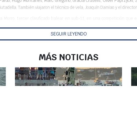
ardo, Hugo Montañés, Marc Gregorio, Gràcia Crusells, Oliver Paprzycki, S
iutadella. También viajaron el técnico de vela, Joaquín Damiao y el direc
a Morro, tercer clasificado balear en sub-11, en una competición que 
ebas, con condiciones moderadas de viento, mientras que el segundo día s
ron 3 pruebas con 14 nudos de media y rachas de hasta 24 nudos.
SEGUIR LEYENDO
MÁS NOTICIAS
EL PUERTO DE MAHÓN ACOGE,