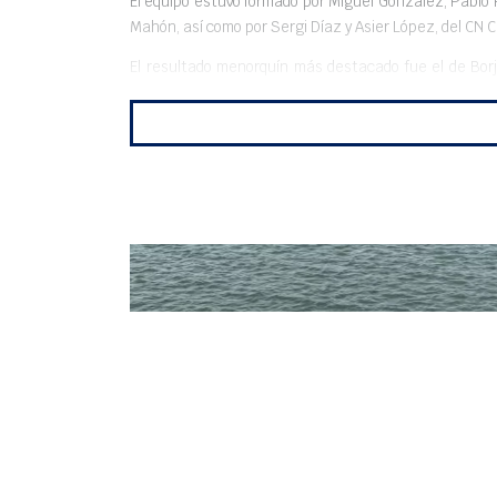
El equipo estuvo formado por Miguel González, Pablo P
Mahón, así como por Sergi Díaz y Asier López, del CN C
El resultado menorquín más destacado fue el de Borj
clubes de la Bahía. El primer día se realizaron 2 pru
rachas que llegaron a los 22. El último día se celebra
HANNAH COOK, MARCOS PONS,