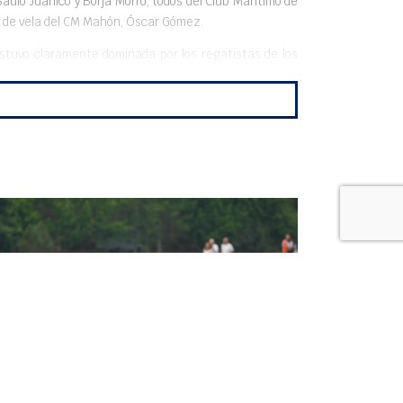
aulo Juanico y Borja Morro, todos del Club Marítimo de
tor de vela del CM Mahón, Óscar Gómez.
estuvo claramente dominada por los regatistas de los
e disputaron 4 con una media de 15 nudos de viento con
UN ORO Y TRES PLATAS