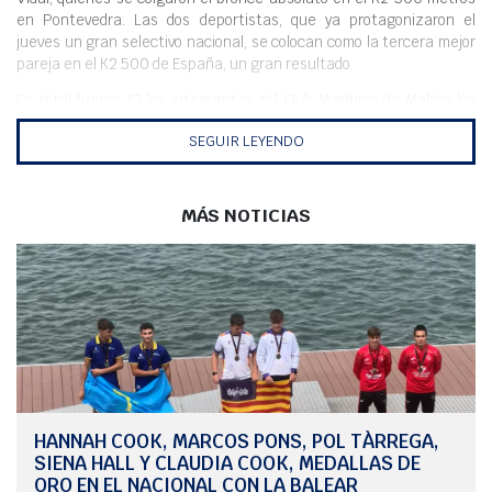
en Pontevedra. Las dos deportistas, que ya protagonizaron el
jueves un gran selectivo nacional, se colocan como la tercera mejor
pareja en el K2 500 de España, un gran resultado.
En total fueron 13 los integrantes del Club Marítimo de Mahón los
que participaron en la competición celebrada en el Embalse de
SEGUIR LEYENDO
Pontillón, en Pontevedra, las instalaciones de la Federación gallega
de Piragüismo.
En femenino absoluto, Rabinerson y Vidal firmaron juntas, sin duda
MÁS NOTICIAS
el resultado más destacado para los intereses menorquines.
Además, Cristina Carreras y Raquel Carbajo, también en K2 500
metros, fueron quintas de la Final B. Las cuatro mahonesas
participaron en el K4 500 y acabaron en la cuarta posición absoluta
de España. En K1, Alma, que está pendiente de saber si será citada
con España para el Europeo y el Mundial sub-23, acabó 6ª de
España, mientras que Claudia acabó 5ª en la final B, siendo sus
mejores resultados individuales.
En junior, fueron dos las participantes del Marítimo.
Ana Carreras y
Djamila López tuvieron un buen papel. Djamila logró un 8º en el K1
HANNAH COOK, MARCOS PONS, POL TÀRREGA,
200 metros en la final B, que la deja como la 17 de España. Ana Hizo
SIENA HALL Y CLAUDIA COOK, MEDALLAS DE
una buena contrarreloj pero no alcanzó las finales. En los 500
ORO EN EL NACIONAL CON LA BALEAR