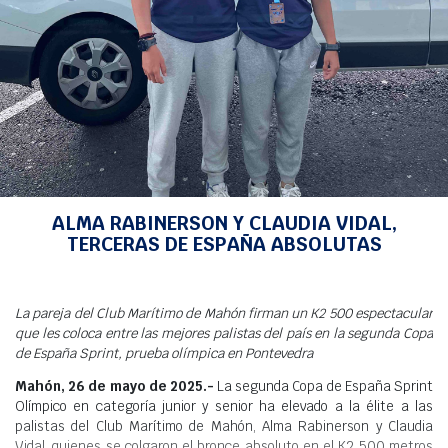
Meteo
INICIO
>
NOTICIAS
>
PIRAGÜISMO
> ALMA RABINERSON Y CLAUDIA VIDAL,
TERCERAS DE ESPAÑA ABSOLUTAS
ALMA RABINERSON Y CLAUDIA VIDAL,
TERCERAS DE ESPAÑA ABSOLUTAS
La pareja del Club Marítimo de Mahón firman un K2 500 espectacular
que les coloca entre las mejores palistas del país en la segunda Copa
de España Sprint, prueba olímpica en Pontevedra
Mahón, 26 de mayo de 2025.-
La segunda Copa de España Sprint
Olímpico en categoría junior y senior ha elevado a la élite a las
palistas del Club Marítimo de Mahón, Alma Rabinerson y Claudia
Vidal, quienes se colgaron el bronce absoluto en el K2 500 metros